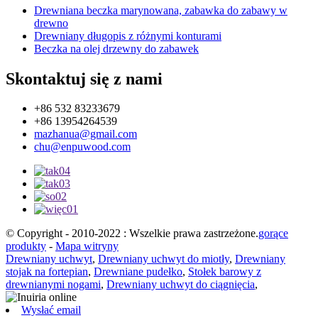
Drewniana beczka marynowana, zabawka do zabawy w
drewno
Drewniany długopis z różnymi konturami
Beczka na olej drzewny do zabawek
Skontaktuj się z nami
+86 532 83233679
+86 13954264539
mazhanua@gmail.com
chu@enpuwood.com
© Copyright - 2010-2022 : Wszelkie prawa zastrzeżone.
gorące
produkty
-
Mapa witryny
Drewniany uchwyt
,
Drewniany uchwyt do miotły
,
Drewniany
stojak na fortepian
,
Drewniane pudełko
,
Stołek barowy z
drewnianymi nogami
,
Drewniany uchwyt do ciągnięcia
,
Wysłać email