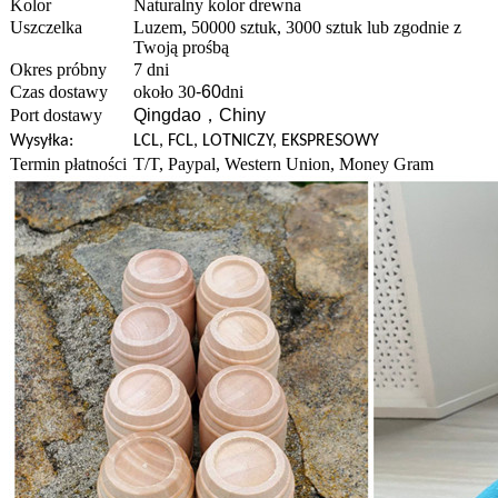
Kolor
Naturalny kolor drewna
Uszczelka
Luzem, 50000 sztuk, 3000 sztuk lub zgodnie z
Twoją prośbą
Okres próbny
7 dni
Czas dostawy
około 30
-60
dni
Port dostawy
Qingdao
，
Chiny
Wysyłka:
LCL, FCL, LOTNICZY, EKSPRESOWY
Termin płatności
T/T, Paypal, Western Union, Money Gram