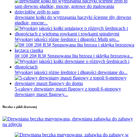
drewniane kołki do wytrząsania haczyki ścienne diy drewno
gładkie, mocne...
Wysokiej jakości różne średnice i długości Multi gro...
0# 10# 20# R3# Sprasowana lita brzoza i sklejka brzozowa...
Wysokiej jakości różne średnice i długości drewniane do...
5-calowy drewniany maszt flagowy z topoli 6-stopowy
drewniany maszt flagowy...
Beczka z pikli drzewnej