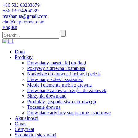
+86 532 83233679
+86 13954264539
mazhanua@gmail.com
chu@enpuwood.com
English
Dom
Produkty
Drewniany maszt i kij do flagi
Pokrywy z drewna i bambusa
Narzędzie do drewna i uchwyt pędzla
Drewniany kołek i szpikulec
Meble i elementy mebli z drewna
Drewniane zabawki i części do zabawek
Skrzynki drewniane
Produkty gospodarstwa domowego
Toczenie drewna
Drewniane artykuły stacjonarne i sportowe
Aktualności
O nas
Certyfikat
Skontaktuj się z nami